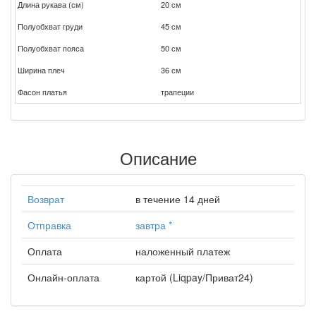
Длина рукава (см)
20 см
Полуобхват груди
45 см
Полуобхват пояса
50 см
Ширина плеч
36 см
Фасон платья
трапеции
Описание
Возврат
в течение 14 дней
Отправка
завтра
*
Оплата
наложенный платеж
Онлайн-оплата
картой (Liqpay/Приват24)