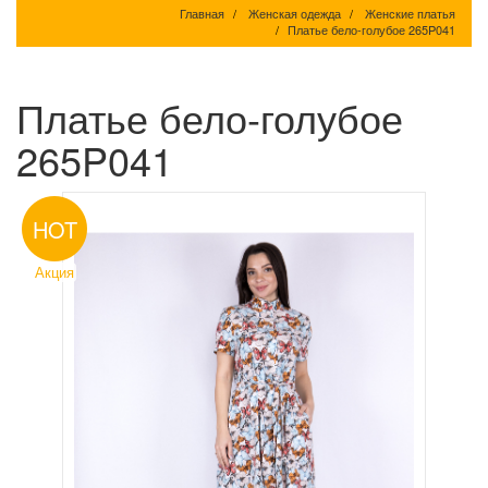
Главная
Женская одежда
Женские платья
Платье бело-голубое 265P041
Платье бело-голубое
265P041
HOT
Акция