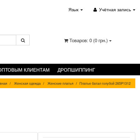
Язык
Учётная запись
Товаров: 0 (0 грн.)
ОПТОВЫМ КЛИЕНТАМ
ДРОПШИППИНГ
вная
Женская одежда
Женские платья
Платье батал голубой 265P1312