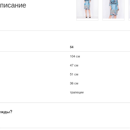
писание
54
104 см
47 см
51 см
36 см
трапеции
дежды?