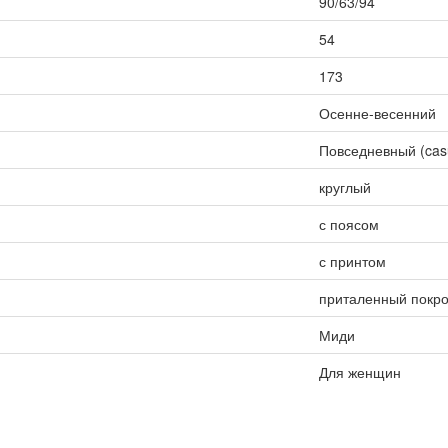
90/63/94
54
173
Осенне-весенний
Повседневный (cas
круглый
с поясом
с принтом
приталенный покр
Миди
Для женщин