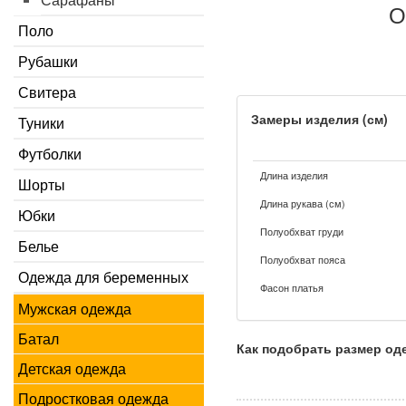
О
Поло
Рубашки
Свитера
Замеры изделия (см)
Туники
Футболки
Длина изделия
Шорты
Длина рукава (см)
Юбки
Полуобхват груди
Белье
Полуобхват пояса
Одежда для беременных
Фасон платья
Мужская одежда
Батал
Как подобрать размер о
Детская одежда
Подростковая одежда