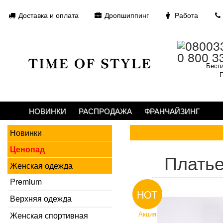
Доставка и оплата
Дропшиппинг
Работа
0 800 3
Беспл
П
НОВИНКИ
РАСПРОДАЖА
ФРАНЧАЙЗИНГ
Новинки
Ценопад
Платье
Женская одежда
Premium
HOT
Верхняя одежда
Акция
Женская спортивная