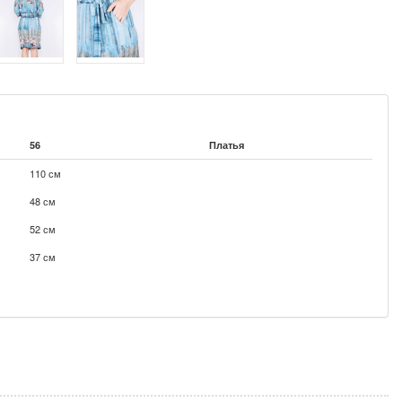
56
Платья
110 см
48 см
52 см
37 см