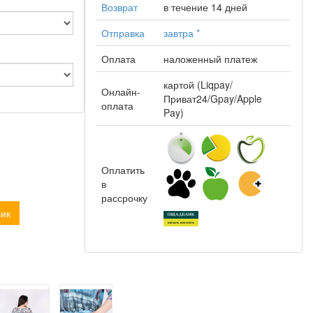
Возврат
в течение 14 дней
Отправка
завтра
*
Оплата
наложенный платеж
картой (Liqpay/
Онлайн-
Приват24/Gpay/Apple
оплата
Pay)
Оплатить
в
рассрочку
лик