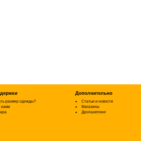
ддержки
Дополнительно
ать размер одежды?
Статьи и новости
 нами
Магазины
вара
Дропшиппинг
а