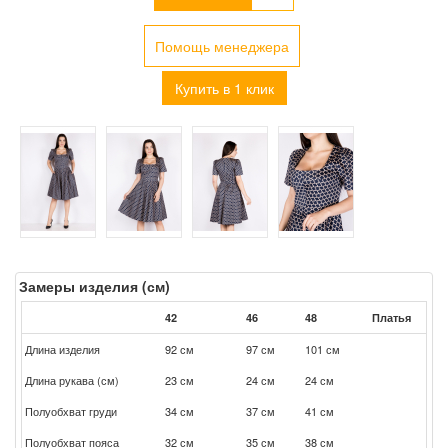
Помощь менеджера
Купить в 1 клик
Замеры изделия (см)
42
46
48
Платья
Длина изделия
92 см
97 см
101 см
Длина рукава (см)
23 см
24 см
24 см
Полуобхват груди
34 см
37 см
41 см
Полуобхват пояса
32 см
35 см
38 см