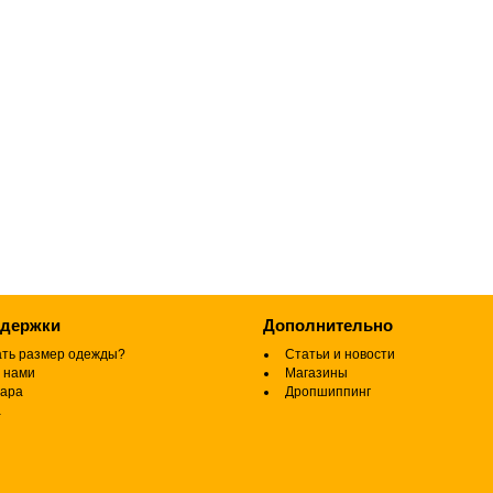
ддержки
Дополнительно
ать размер одежды?
Статьи и новости
 нами
Магазины
вара
Дропшиппинг
а