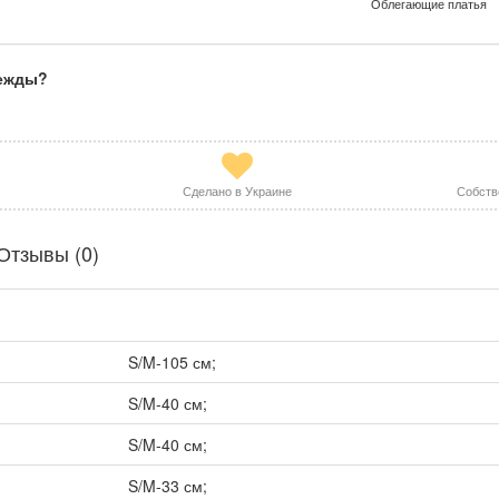
Облегающие платья
дежды?
Сделано в Украине
Собств
Отзывы (0)
S/M-105 см;
S/M-40 см;
S/M-40 см;
S/M-33 см;