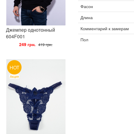
Фасон
Длина
Комментарий к замерам
Джемпер однотонный
604F001
Пол
•
249 грн.
•
419 грн.
HOT
Акция