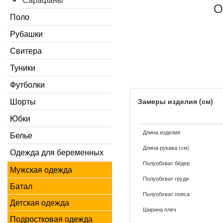
О
Поло
Рубашки
Свитера
Туники
Футболки
Шорты
Замеры изделия (см)
Юбки
Длина изделия
Белье
Длина рукава (см)
Одежда для беременных
Полуобхват бёдер
Мужская одежда
Полуобхват груди
Батал
Полуобхват пояса
Детская одежда
Ширина плеч
Подростковая одежда