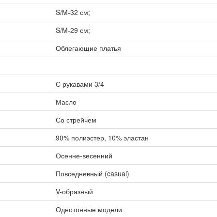
S/M-32 см;
S/M-29 см;
Облегающие платья
С рукавами 3/4
Масло
Со стрейчем
90% полиэстер, 10% эластан
Осенне-весенний
Повседневный (casual)
V-образный
Однотонные модели