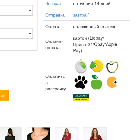
Возврат
в течение 14 дней
Отправка
завтра
*
Оплата
наложенный платеж
картой (Liqpay/
Онлайн-
Приват24/Gpay/Apple
оплата
Pay)
Оплатить
в
рассрочку
лик