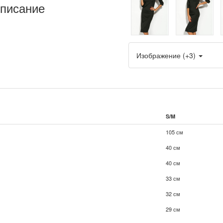
писание
Изображение (+3)
S/M
105 см
40 см
40 см
33 см
32 см
29 см