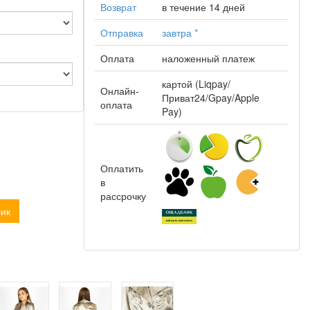
Возврат
в течение 14 дней
Отправка
завтра
*
Оплата
наложенный платеж
картой (Liqpay/
Онлайн-
Приват24/Gpay/Apple
оплата
Pay)
Оплатить
в
рассрочку
лик