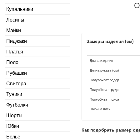
О
Купальники
Лосины
Майки
Пиджаки
Замеры изделия (см)
Платья
Длина изделия
Поло
Длина рукава (см)
Рубашки
Полуобхват бёдер
Свитера
Полуобхват груди
Туники
Полуобхват пояса
Футболки
Ширина плеч
Шорты
Юбки
Как подобрать размер о
Белье