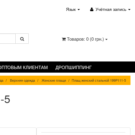
Язык
Учётная запись
Товаров: 0 (0 грн.)
ОПТОВЫМ КЛИЕНТАМ
ДРОПШИППИНГ
да
Верхняя одежда
Женские плащи
Плащ женский стальной 199P111-5
-5