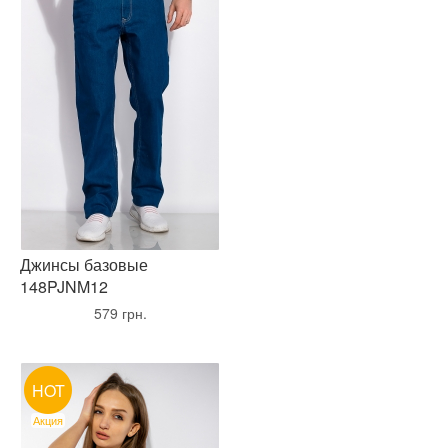
Джинсы базовые
148PJNM12
•
579 грн.
•
HOT
Акция