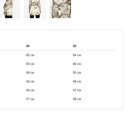
48
50
82 см
84 см
65 см
66 см
49 см
50 см
46 см
48 см
45 см
47 см
37 см
38 см