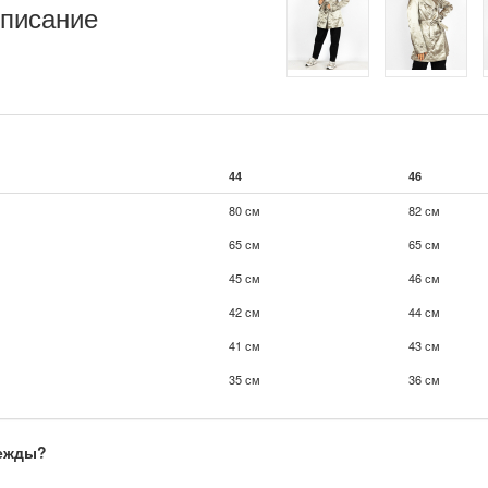
писание
44
46
80 см
82 см
65 см
65 см
45 см
46 см
42 см
44 см
41 см
43 см
35 см
36 см
дежды?