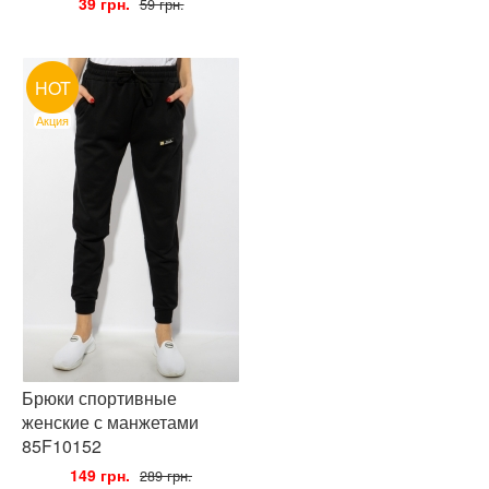
•
39 грн.
•
59 грн.
HOT
Акция
Брюки спортивные
женские с манжетами
85F10152
•
149 грн.
•
289 грн.