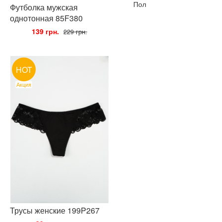
Пол
Футболка мужская
однотонная 85F380
•
139 грн.
•
229 грн.
HOT
Акция
Трусы женские 199P267