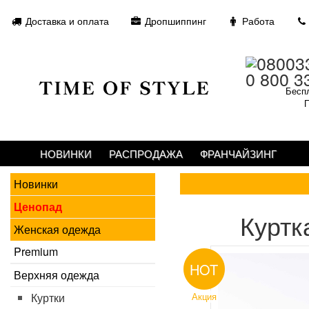
Доставка и оплата
Дропшиппинг
Работа
0 800 3
Беспл
П
НОВИНКИ
РАСПРОДАЖА
ФРАНЧАЙЗИНГ
Новинки
Ценопад
Куртк
Женская одежда
Premium
HOT
Верхняя одежда
Куртки
Акция