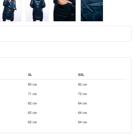
XL
XXL
90 см
92 см
71 см
72 см
62 см
64 см
62 см
64 см
62 см
64 см