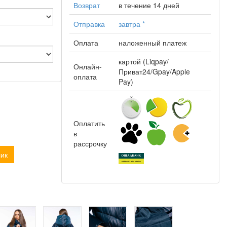
Возврат
в течение 14 дней
Отправка
завтра
*
Оплата
наложенный платеж
картой (Liqpay/
Онлайн-
Приват24/Gpay/Apple
оплата
Pay)
Оплатить
в
рассрочку
лик