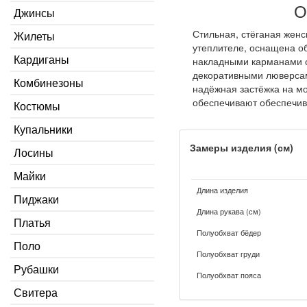
О
Джинсы
Стильная, стёганая женс
Жилеты
утеплителе, оснащена о
Кардиганы
накладными карманами с
декоративными люверсам
Комбинезоны
надёжная застёжка на м
обеспечивают обеспечи
Костюмы
Купальники
Замеры изделия (см)
Лосины
Майки
Длина изделия
Пиджаки
Длина рукава (см)
Платья
Полуобхват бёдер
Поло
Полуобхват груди
Рубашки
Полуобхват пояса
Свитера