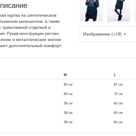
писание
кая куртка на синтетическом
бъемным капюшоном, а также
 трикотажной отделкой и
и. Рукав конструкции реглан,
Изображение (+19)
олнию и металлические кнопки
вают дополнительный комфорт.
M
L
85 см
87 см
69 см
70 см
58 см
60 см
58 см
60 см
58 см
60 см