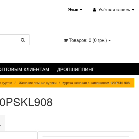
Язык
Учётная запись
Товаров: 0 (0 грн.)
ОПТОВЫМ КЛИЕНТАМ
ДРОПШИППИНГ
 куртки
Женские зимние куртки
Куртка женская с капюшоном 120PSKL908
20PSKL908
.