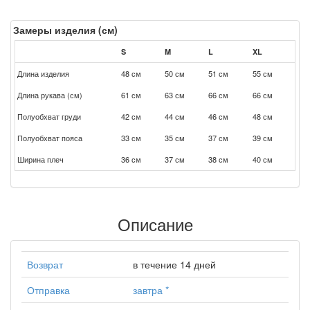
Замеры изделия (см)
S
M
L
XL
Длина изделия
48 см
50 см
51 см
55 см
Длина рукава (см)
61 см
63 см
66 см
66 см
Полуобхват груди
42 см
44 см
46 см
48 см
Полуобхват пояса
33 см
35 см
37 см
39 см
Ширина плеч
36 см
37 см
38 см
40 см
Описание
Возврат
в течение 14 дней
Отправка
завтра
*