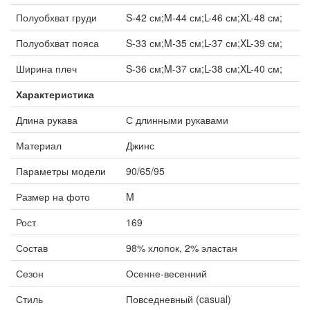
Полуобхват груди
S-42 см;M-44 см;L-46 см;XL-48 см;
Полуобхват пояса
S-33 см;M-35 см;L-37 см;XL-39 см;
Ширина плеч
S-36 см;M-37 см;L-38 см;XL-40 см;
Характеристика
Длина рукава
С длинными рукавами
Материал
Джинс
Параметры модели
90/65/95
Размер на фото
M
Рост
169
Состав
98% хлопок, 2% эластан
Сезон
Осенне-весенний
Стиль
Повседневный (casual)