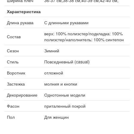
Ширина плеч
36-37 см;38-38 см;40-39 см;42-40 см;
Характеристика
Длина рукава
С длинными рукавами
верх: 100% полиэстер/подкладка: 100%
Состав
полиэстер/наполнитель: 100% синтепон
Сезон
Зимний
Стиль
Повседневный (casual)
Воротник
отложной
Застежка
молния и кнопки
Декорирование
Однотонные модели
Фасон
приталенный покрой
Пол
Для женщин