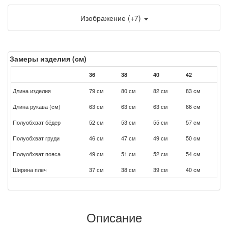
Изображение (+7)
Замеры изделия (см)
36
38
40
42
Длина изделия
79 см
80 см
82 см
83 см
Длина рукава (см)
63 см
63 см
63 см
66 см
Полуобхват бёдер
52 см
53 см
55 см
57 см
Полуобхват груди
46 см
47 см
49 см
50 см
Полуобхват пояса
49 см
51 см
52 см
54 см
Ширина плеч
37 см
38 см
39 см
40 см
Описание