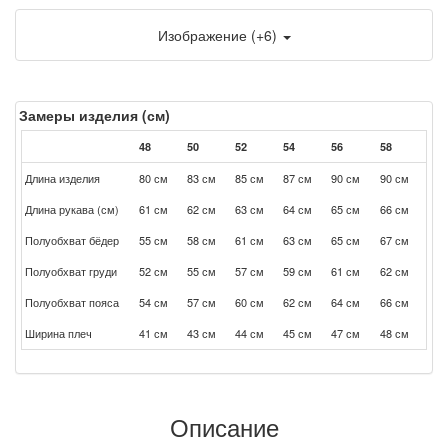
Изображение (+6)
Замеры изделия (см)
48
50
52
54
56
58
Длина изделия
80 см
83 см
85 см
87 см
90 см
90 см
Длина рукава (см)
61 см
62 см
63 см
64 см
65 см
66 см
Полуобхват бёдер
55 см
58 см
61 см
63 см
65 см
67 см
Полуобхват груди
52 см
55 см
57 см
59 см
61 см
62 см
Полуобхват пояса
54 см
57 см
60 см
62 см
64 см
66 см
Ширина плеч
41 см
43 см
44 см
45 см
47 см
48 см
Описание