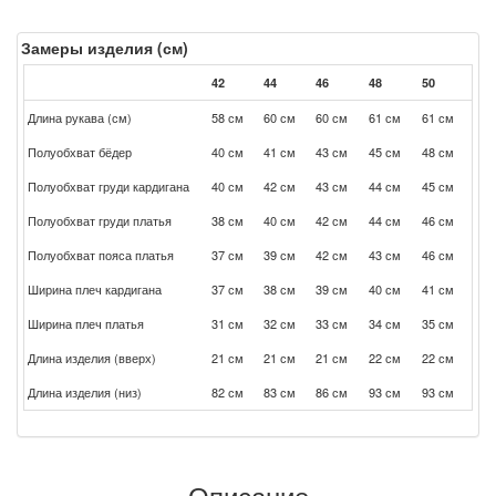
Замеры изделия (см)
42
44
46
48
50
Длина рукава (см)
58 см
60 см
60 см
61 см
61 см
Полуобхват бёдер
40 см
41 см
43 см
45 см
48 см
Полуобхват груди кардигана
40 см
42 см
43 см
44 см
45 см
Полуобхват груди платья
38 см
40 см
42 см
44 см
46 см
Полуобхват пояса платья
37 см
39 см
42 см
43 см
46 см
Ширина плеч кардигана
37 см
38 см
39 см
40 см
41 см
Ширина плеч платья
31 см
32 см
33 см
34 см
35 см
Длина изделия (вверх)
21 см
21 см
21 см
22 см
22 см
Длина изделия (низ)
82 см
83 см
86 см
93 см
93 см
Описание