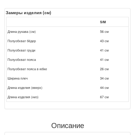
Замеры изделия (см)
S/M
Длина рукава (см)
56 см
Полуобхват бёдер
43 см
Полуобхват груди
41 см
Полуобхват пояса
41 см
Полуобхват пояса в юбке
26 см
Ширина плеч
34 см
Длина изделия (вверх)
44 см
Длина изделия (низ)
67 см
Описание