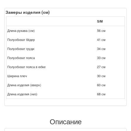
Замеры изделия (см)
S/M
Длина рукава (см)
56 см
Полуобхват бёдер
41 см
Полуобхват груди
34 см
Полуобхват пояса
33 см
Полуобхват пояса в юбке
27 см
Ширина плеч
30 см
Длина изделия (вверх)
60 см
Длина изделия (низ)
68 см
Описание