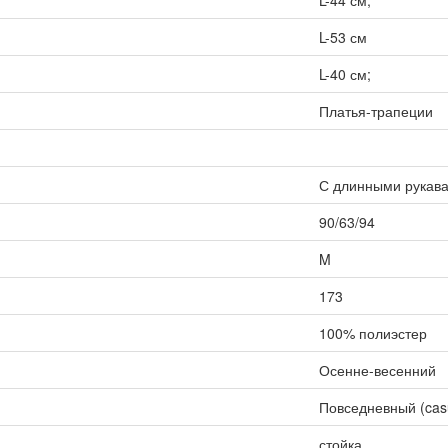
L-53 см
L-40 см;
Платья-трапеции
С длинными рукав
90/63/94
M
173
100% полиэстер
Осенне-весенний
Повседневный (cas
стойка