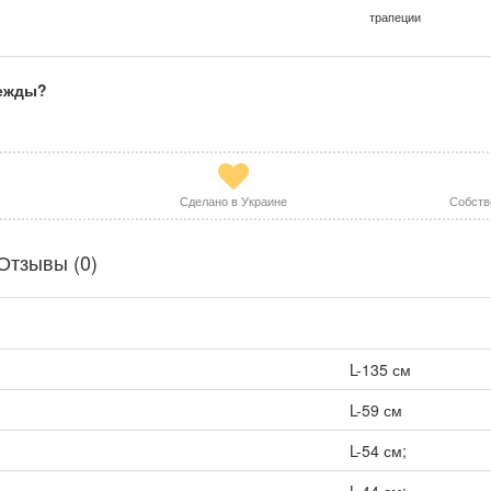
трапеции
дежды?
Сделано в Украине
Собств
Отзывы (0)
L-135 см
L-59 см
L-54 см;
L-44 см;