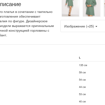
писание
го платья в сочетании с тактильно
готовления обеспечивает
елия по фигуре. Дизайнерское
модели выражается оригинальным
Изображение (+25)
чной конструкцией горловины с
бант.
L
135 см
59 см
54 см
44 см
53 см
40 см