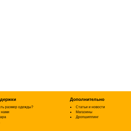
ддержки
Дополнительно
ать размер одежды?
Статьи и новости
 нами
Магазины
вара
Дропшиппинг
а