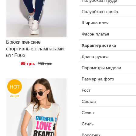
Полуобхват пояса
Ширина плеч
Фасон платья
Брюки женские
Характеристика
спортивные с лампасами
611F003
Длина рукава
•
99 грн.
•
289 грн.
Параметры модели
Размер на фото
HOT
Рост
Акция
Состав
Сезон
Стиль
Воротник