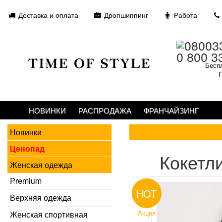
Доставка и оплата
Дропшиппинг
Работа
0 800 3
Беспл
П
НОВИНКИ
РАСПРОДАЖА
ФРАНЧАЙЗИНГ
Новинки
Ценопад
Кокетл
Женская одежда
Premium
HOT
Верхняя одежда
Акция
Женская спортивная