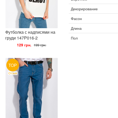
Декорирование
Фасон
Длина
Футболка с надписями на
груди 147P016-2
Пол
•
129 грн.
•
199 грн.
TOP
Отзыв