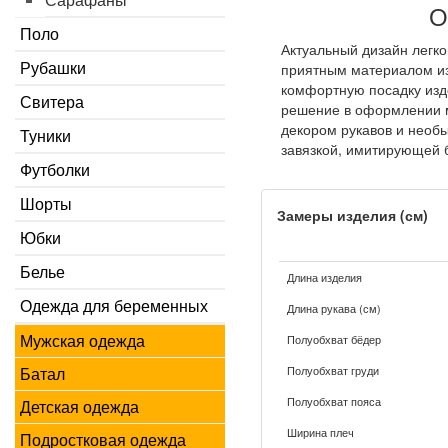
О
Поло
Актуальный дизайн легко
Рубашки
приятным материалом из
комфортную посадку изд
Свитера
решение в оформлении 
декором рукавов и необы
Туники
завязкой, имитирующей 
Футболки
Шорты
Замеры изделия (см)
Юбки
Белье
Длина изделия
Одежда для беременных
Длина рукава (см)
Мужская одежда
Полуобхват бёдер
Полуобхват груди
Батал
Полуобхват пояса
Детская одежда
Ширина плеч
Подростковая одежда