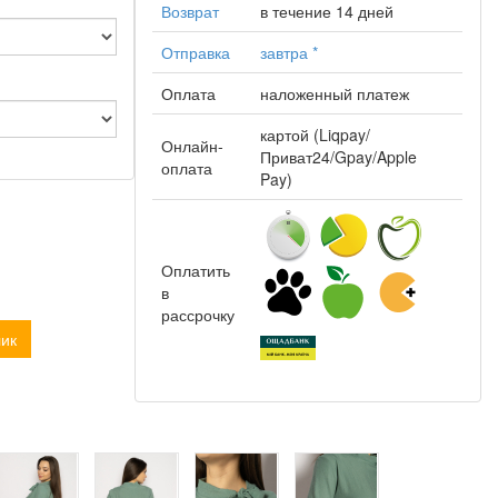
Возврат
в течение 14 дней
Отправка
завтра
*
Оплата
наложенный платеж
картой (Liqpay/
Онлайн-
Приват24/Gpay/Apple
оплата
Pay)
Оплатить
в
рассрочку
лик