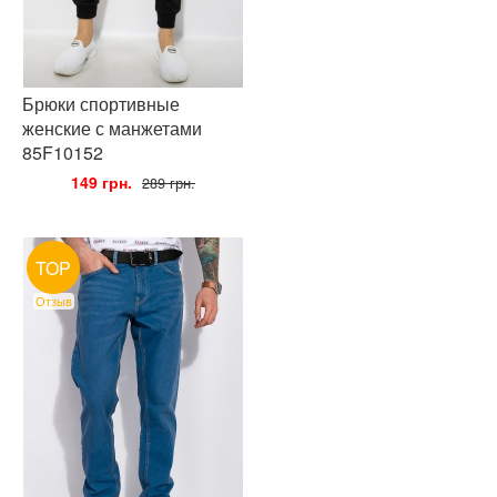
Брюки спортивные
женские с манжетами
85F10152
•
149 грн.
•
289 грн.
TOP
Отзыв