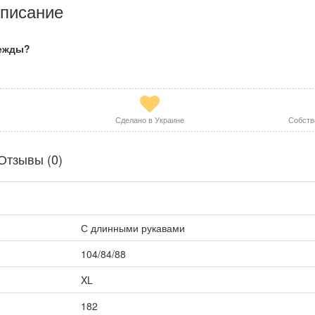
писание
дежды?
Сделано в Украине
Собств
Отзывы (0)
С длинными рукавами
104/84/88
XL
182