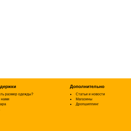
ддержки
Дополнительно
ать размер одежды?
Статьи и новости
 нами
Магазины
вара
Дропшиппинг
а