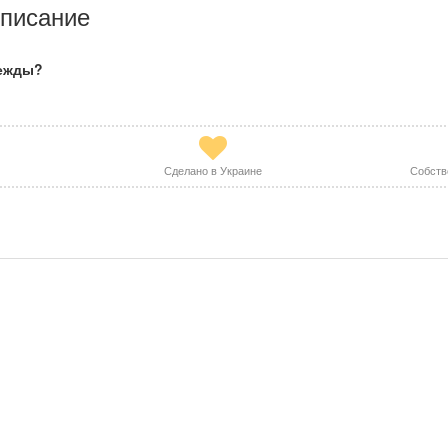
писание
дежды?
Сделано в Украине
Собств