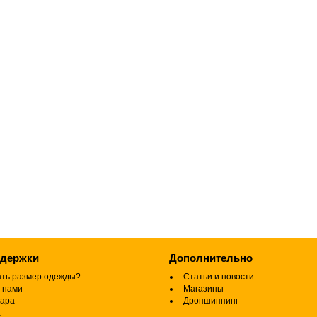
ддержки
Дополнительно
ать размер одежды?
Статьи и новости
 нами
Магазины
вара
Дропшиппинг
а