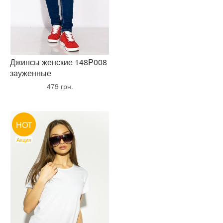
Джинсы женские 148P008
зауженные
•
479 грн.
•
HOT
Акция