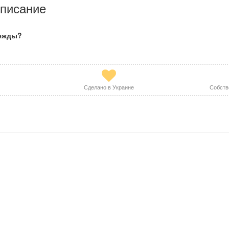
писание
дежды?
Сделано в Украине
Собств