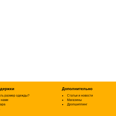
ддержки
Дополнительно
ать размер одежды?
Статьи и новости
 нами
Магазины
вара
Дропшиппинг
а