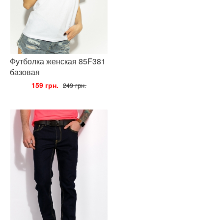
Футболка женская 85F381
базовая
•
159 грн.
•
249 грн.