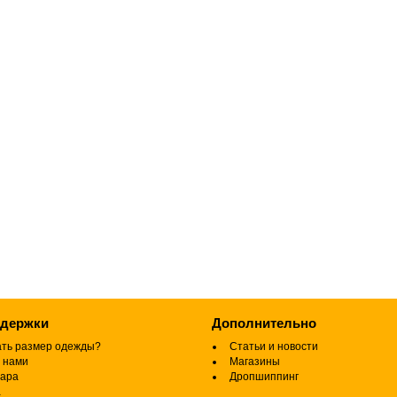
ддержки
Дополнительно
ать размер одежды?
Статьи и новости
 нами
Магазины
вара
Дропшиппинг
а