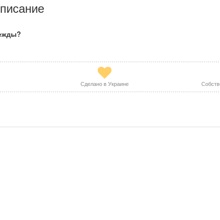
писание
дежды?
Сделано в Украине
Собств