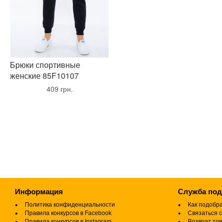
Брюки спортивные
женские 85F10107
•
409 грн.
•
Информация
Служба по
Политика конфиденциальности
Как подобр
Правила конкурсов в Facebook
Связаться с
Правила конкурсов в Instagram
Возврат то