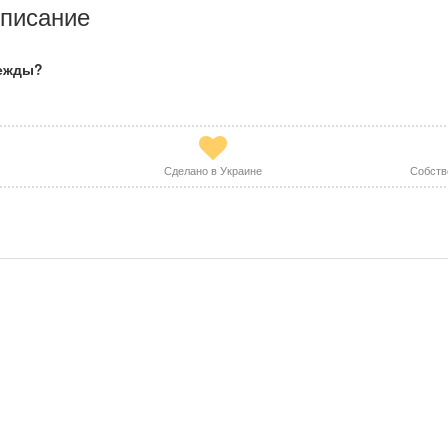
писание
дежды?
Сделано в Украине
Собств