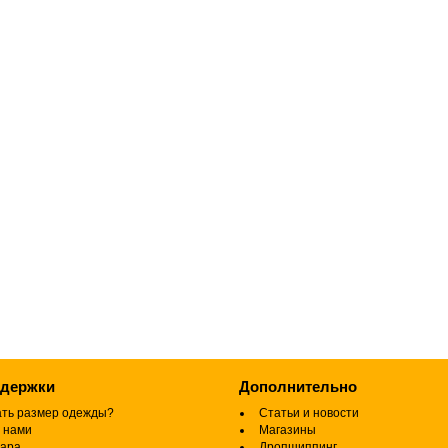
ддержки
Дополнительно
ать размер одежды?
Статьи и новости
 нами
Магазины
вара
Дропшиппинг