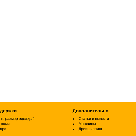
ддержки
Дополнительно
ать размер одежды?
Статьи и новости
 нами
Магазины
вара
Дропшиппинг
а