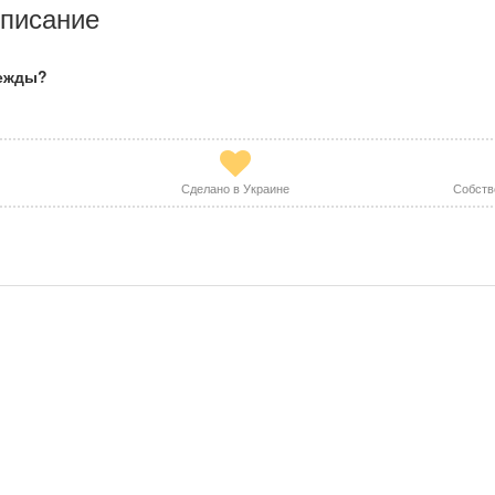
писание
дежды?
Сделано в Украине
Собств