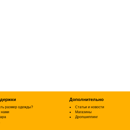
ддержки
Дополнительно
ать размер одежды?
Статьи и новости
 нами
Магазины
вара
Дропшиппинг
а