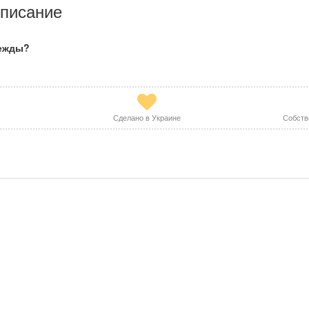
писание
дежды?
Сделано в Украине
Собств