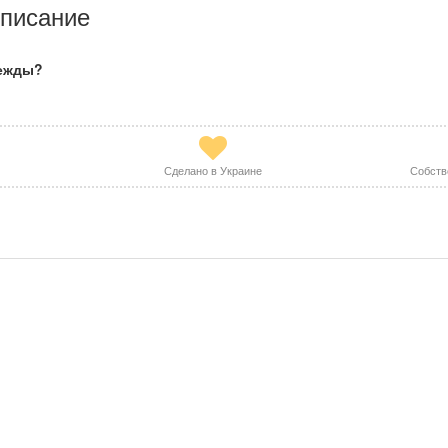
писание
дежды?
Сделано в Украине
Собств