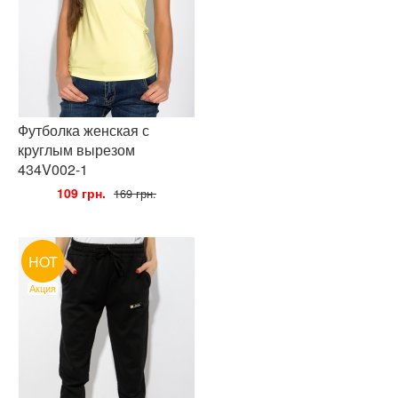
Футболка женская с
круглым вырезом
434V002-1
•
109 грн.
•
169 грн.
HOT
Акция