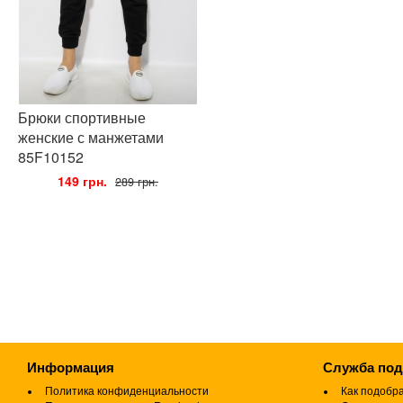
Брюки спортивные
женские с манжетами
85F10152
•
149 грн.
•
289 грн.
Информация
Служба по
Политика конфиденциальности
Как подобр