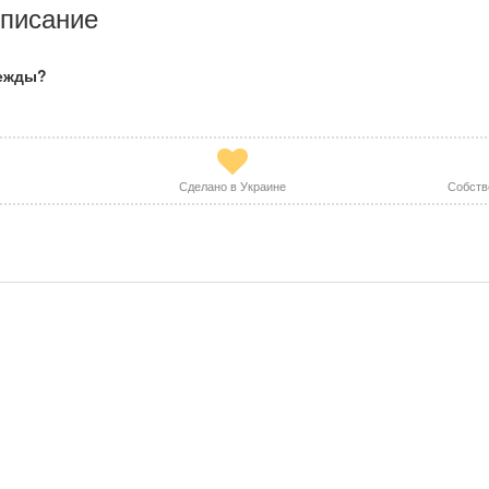
писание
дежды?
Сделано в Украине
Собств