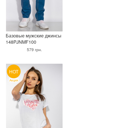
Базовые мужские джинсы
148PJNMF100
•
579 грн.
•
HOT
Акция