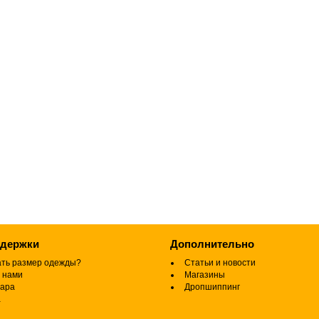
ддержки
Дополнительно
ать размер одежды?
Статьи и новости
 нами
Магазины
вара
Дропшиппинг
а