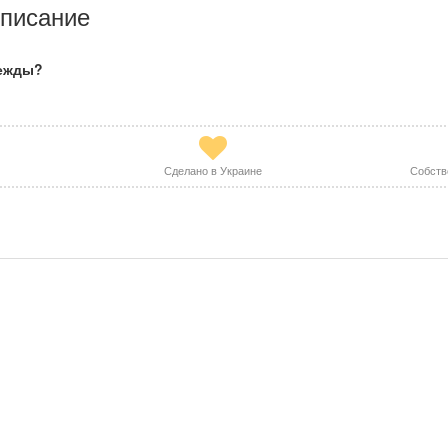
писание
дежды?
Сделано в Украине
Собств