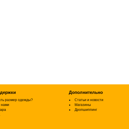
ддержки
Дополнительно
ать размер одежды?
Статьи и новости
 нами
Магазины
вара
Дропшиппинг
а