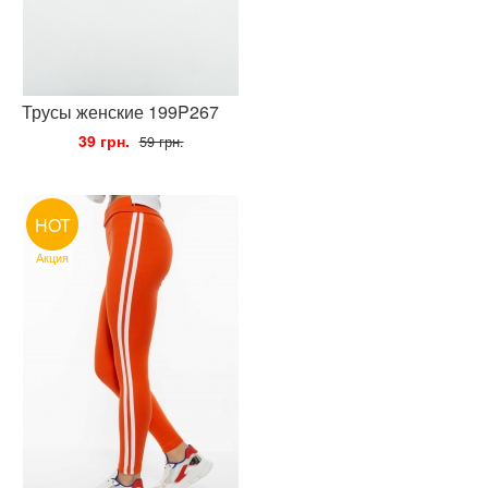
Трусы женские 199P267
•
39 грн.
•
59 грн.
HOT
Акция