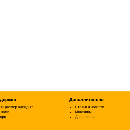
ддержки
Дополнительно
ать размер одежды?
Статьи и новости
 нами
Магазины
вара
Дропшиппинг
а