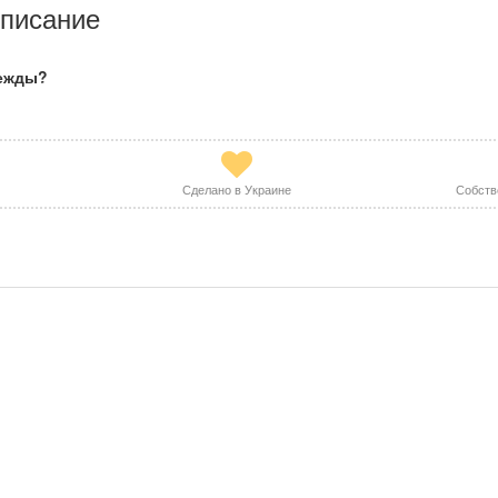
писание
дежды?
Сделано в Украине
Собств