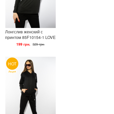
Лонгслив женский с
принтом 85F10154-1 LOVE
•
199 грн.
•
329 грн.
HOT
Акция