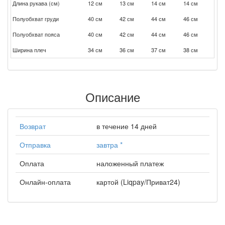
Длина рукава (см)
12 см
13 см
14 см
14 см
Полуобхват груди
40 см
42 см
44 см
46 см
Полуобхват пояса
40 см
42 см
44 см
46 см
Ширина плеч
34 см
36 см
37 см
38 см
Описание
Возврат
в течение 14 дней
Отправка
завтра
*
Оплата
наложенный платеж
Онлайн-оплата
картой (Liqpay/Приват24)