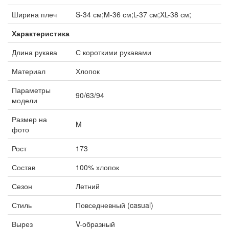
Ширина плеч
S-34 см;M-36 см;L-37 см;XL-38 см;
Характеристика
Длина рукава
С короткими рукавами
Материал
Хлопок
Параметры
90/63/94
модели
Размер на
M
фото
Рост
173
Состав
100% хлопок
Сезон
Летний
Стиль
Повседневный (casual)
Вырез
V-образный