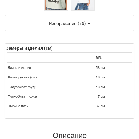
Изображение (+9)
Замеры изделия (см)
M/L
Длина изделия
56 см
Длина рукава (см)
16 см
Полуобхват груди
48 см
Полуобхват пояса
47 см
Ширина плеч
37 см
Описание