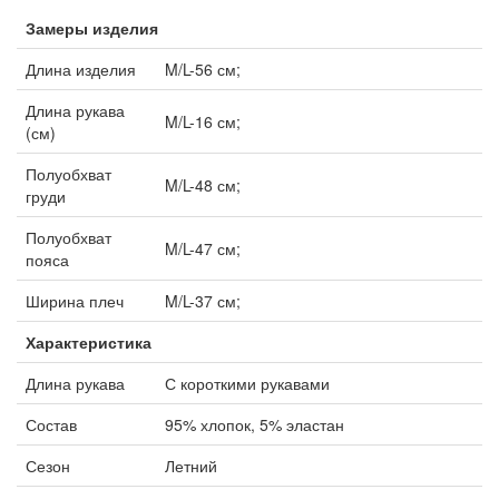
Замеры изделия
Длина изделия
M/L-56 см;
Длина рукава
M/L-16 см;
(см)
Полуобхват
M/L-48 см;
груди
Полуобхват
M/L-47 см;
пояса
Ширина плеч
M/L-37 см;
Характеристика
Длина рукава
С короткими рукавами
Состав
95% хлопок, 5% эластан
Сезон
Летний