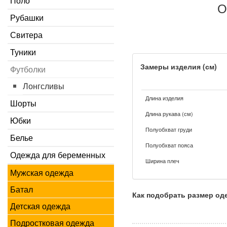
Поло
О
Рубашки
Свитера
Туники
Замеры изделия (см)
Футболки
Лонгсливы
Длина изделия
Шорты
Длина рукава (см)
Юбки
Полуобхват груди
Белье
Полуобхват пояса
Одежда для беременных
Ширина плеч
Мужская одежда
Батал
Как подобрать размер о
Детская одежда
Подростковая одежда