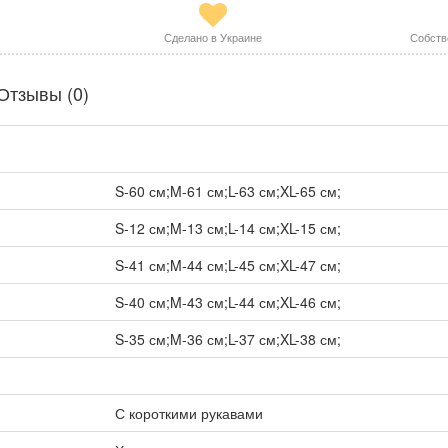
Сделано в Украине
Собств
Отзывы (0)
S-60 см;M-61 см;L-63 см;XL-65 см;
S-12 см;M-13 см;L-14 см;XL-15 см;
S-41 см;M-44 см;L-45 см;XL-47 см;
S-40 см;M-43 см;L-44 см;XL-46 см;
S-35 см;M-36 см;L-37 см;XL-38 см;
С короткими рукавами