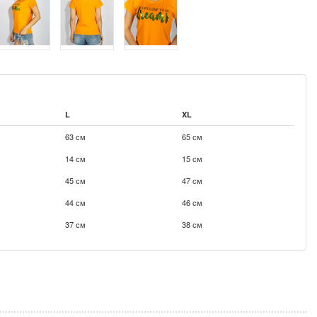
L
XL
63 см
65 см
14 см
15 см
45 см
47 см
44 см
46 см
37 см
38 см