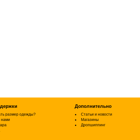
ддержки
Дополнительно
ать размер одежды?
Статьи и новости
 нами
Магазины
вара
Дропшиппинг
а