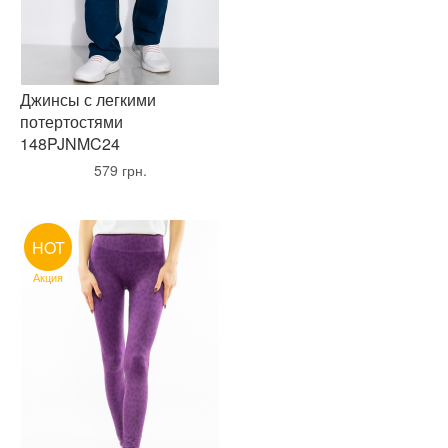
Джинсы с легкими
потертостями
148PJNMC24
•
579 грн.
•
HOT
Акция