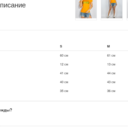
писание
S
M
60 см
61 см
12 см
13 см
41 см
44 см
40 см
43 см
35 см
36 см
дежды?