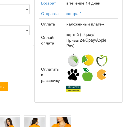
Возврат
в течение 14 дней
Отправка
завтра
*
Оплата
наложенный платеж
картой (Liqpay/
Онлайн-
Приват24/Gpay/Apple
оплата
Pay)
Оплатить
в
рассрочку
лик