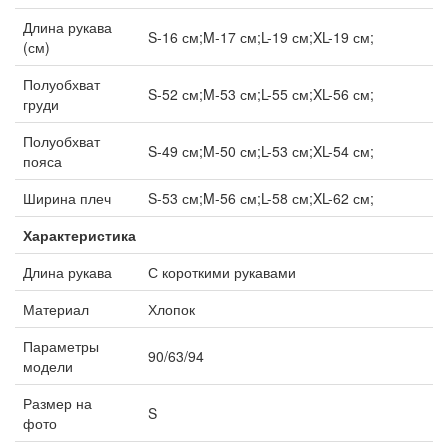
Длина рукава
S-16 см;M-17 см;L-19 см;XL-19 см;
(см)
Полуобхват
S-52 см;M-53 см;L-55 см;XL-56 см;
груди
Полуобхват
S-49 см;M-50 см;L-53 см;XL-54 см;
пояса
Ширина плеч
S-53 см;M-56 см;L-58 см;XL-62 см;
Характеристика
Длина рукава
С короткими рукавами
Материал
Хлопок
Параметры
90/63/94
модели
Размер на
S
фото