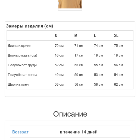
Замеры изделия (см)
S
M
L
XL
Длина изделия
70 см
71 см
74 см
75 см
Длина рукава (см)
16 см
17 см
19 см
19 см
Полуобхват груди
52 см
53 см
55 см
56 см
Полуобхват пояса
49 см
50 см
53 см
54 см
Ширина плеч
53 см
56 см
58 см
62 см
Описание
Возврат
в течение 14 дней