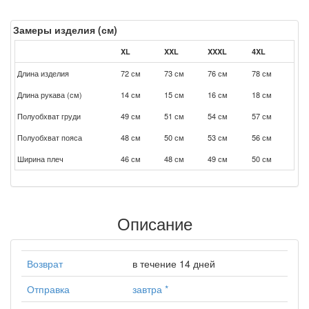
Замеры изделия (см)
XL
XXL
XXXL
4XL
Длина изделия
72 см
73 см
76 см
78 см
Длина рукава (см)
14 см
15 см
16 см
18 см
Полуобхват груди
49 см
51 см
54 см
57 см
Полуобхват пояса
48 см
50 см
53 см
56 см
Ширина плеч
46 см
48 см
49 см
50 см
Описание
Возврат
в течение 14 дней
Отправка
завтра
*