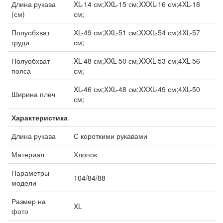
Длина рукава
XL-14 см;XXL-15 см;XXXL-16 см;4XL-18
(см)
см;
Полуобхват
XL-49 см;XXL-51 см;XXXL-54 см;4XL-57
груди
см;
Полуобхват
XL-48 см;XXL-50 см;XXXL-53 см;4XL-56
пояса
см;
XL-46 см;XXL-48 см;XXXL-49 см;4XL-50
Ширина плеч
см;
Характеристика
Длина рукава
С короткими рукавами
Материал
Хлопок
Параметры
104/84/88
модели
Размер на
XL
фото