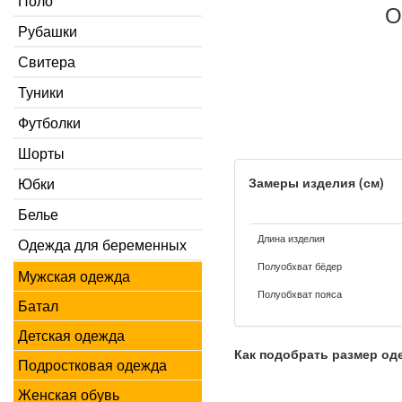
Поло
О
Рубашки
Свитера
Туники
Футболки
Шорты
Юбки
Замеры изделия (см)
Белье
Длина изделия
Одежда для беременных
Полуобхват бёдер
Мужская одежда
Полуобхват пояса
Батал
Детская одежда
Как подобрать размер о
Подростковая одежда
Женская обувь