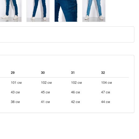
29
30
31
32
101 см
102 см
102 см
104 см
43 см
45 см
46 см
47 см
38 см
41 см
42 см
44 см