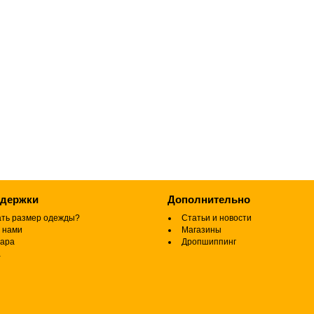
ддержки
Дополнительно
ать размер одежды?
Статьи и новости
 нами
Магазины
вара
Дропшиппинг
а