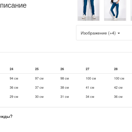
писание
Изображение (+4)
24
25
26
27
28
94 см
97 см
98 см
100 см
100 см
36 см
37 см
38 см
41 см
42 см
29 см
30 см
31 см
34 см
36 см
дежды?