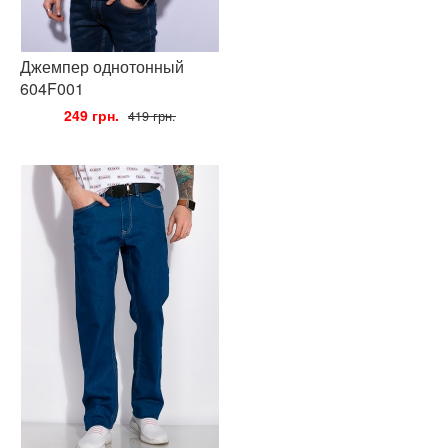
Джемпер однотонный
604F001
•
249 грн.
•
419 грн.