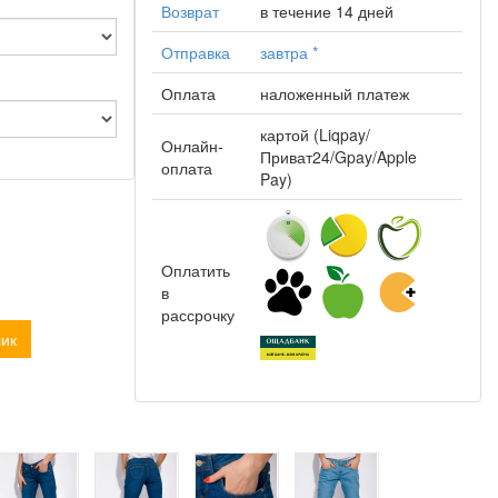
Возврат
в течение 14 дней
Отправка
завтра
*
Оплата
наложенный платеж
картой (Liqpay/
Онлайн-
Приват24/Gpay/Apple
оплата
Pay)
Оплатить
в
рассрочку
лик