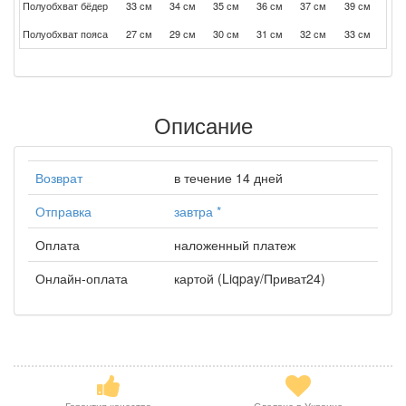
Полуобхват бёдер
33 см
34 см
35 см
36 см
37 см
39 см
Полуобхват пояса
27 см
29 см
30 см
31 см
32 см
33 см
Описание
Возврат
в течение 14 дней
Отправка
завтра
*
Оплата
наложенный платеж
Онлайн-оплата
картой (Liqpay/Приват24)