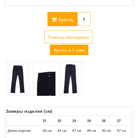
Купить
Помощь менеджера
Купить в 1 клик
Замеры изделия (см)
21
22
23
24
25
27
Длина изделия
83 см
84 см
87 см
89 см
93 см
97 см