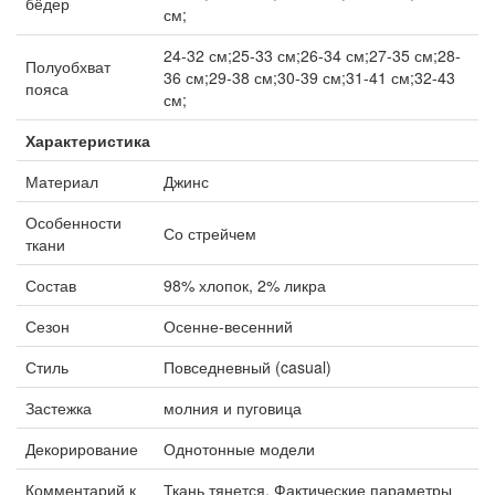
бёдер
см;
24-32 см;25-33 см;26-34 см;27-35 см;28-
Полуобхват
36 см;29-38 см;30-39 см;31-41 см;32-43
пояса
см;
Характеристика
Материал
Джинс
Особенности
Со стрейчем
ткани
Состав
98% хлопок, 2% ликра
Сезон
Осенне-весенний
Стиль
Повседневный (casual)
Застежка
молния и пуговица
Декорирование
Однотонные модели
Комментарий к
Ткань тянется. Фактические параметры