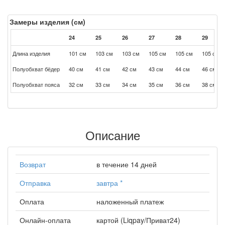
Замеры изделия (см)
24
25
26
27
28
29
Длина изделия
101 см
103 см
103 см
105 см
105 см
105 см
Полуобхват бёдер
40 см
41 см
42 см
43 см
44 см
46 см
Полуобхват пояса
32 см
33 см
34 см
35 см
36 см
38 см
Описание
Возврат
в течение 14 дней
Отправка
завтра
*
Оплата
наложенный платеж
Онлайн-оплата
картой (Liqpay/Приват24)