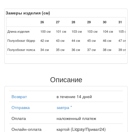
Замеры изделия (см)
26
27
28
29
30
31
Длина изделия
100 см
101 см
103 см
103 см
104 см
105 см
Полуобхват бёдер
42 см
43 см
44 см
45 см
46 см
47 см
Полуобхват пояса
34 см
35 см
36 см
37 см
38 см
39 см
Описание
Возврат
в течение 14 дней
Отправка
завтра
*
Оплата
наложенный платеж
Онлайн-оплата
картой (Liqpay/Приват24)