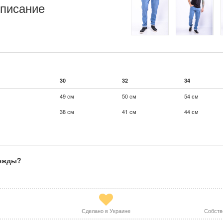
писание
30
32
34
49 см
50 см
54 см
38 см
41 см
44 см
дежды?
Сделано в Украине
Собств