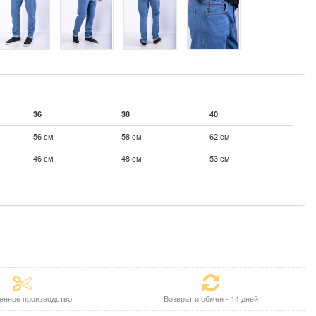
36
38
40
56 см
58 см
62 см
46 см
48 см
53 см
енное производство
Возврат и обмен - 14 дней