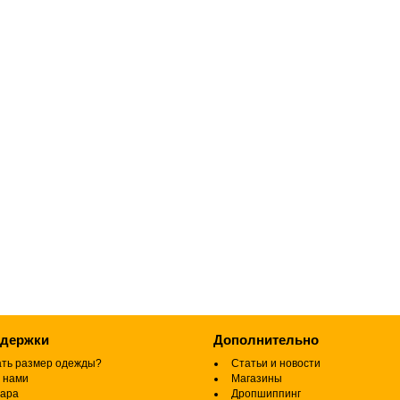
ддержки
Дополнительно
ать размер одежды?
Статьи и новости
 нами
Магазины
вара
Дропшиппинг