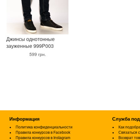
Джинсы однотонные
зауженные 999P003
•
599 грн.
•
Информация
Служба по
Политика конфиденциальности
Как подобр
Правила конкурсов в Facebook
Связаться с
Правила конкурсов в Instagram
Возврат то