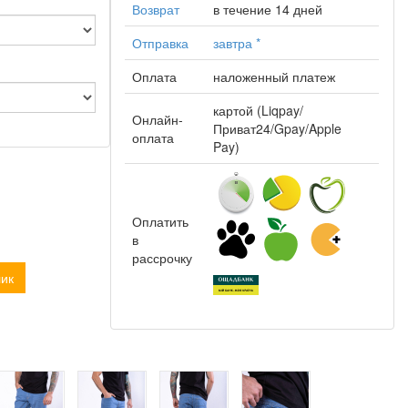
Возврат
в течение 14 дней
Отправка
завтра
*
Оплата
наложенный платеж
картой (Liqpay/
Онлайн-
Приват24/Gpay/Apple
оплата
Pay)
Оплатить
в
рассрочку
лик