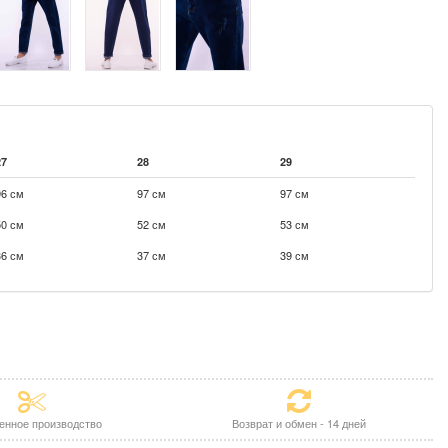
27
28
29
96 см
97 см
97 см
50 см
52 см
53 см
36 см
37 см
39 см
енное производство
Возврат и обмен - 14 дней