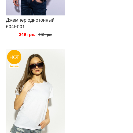
Джемпер однотонный
604F001
•
249 грн.
•
419 грн.
HOT
Акция