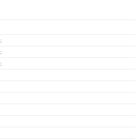
;
;
;