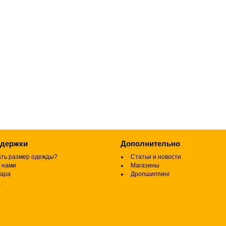
ддержки
Дополнительно
ать размер одежды?
Статьи и новости
 нами
Магазины
вара
Дропшиппинг
а