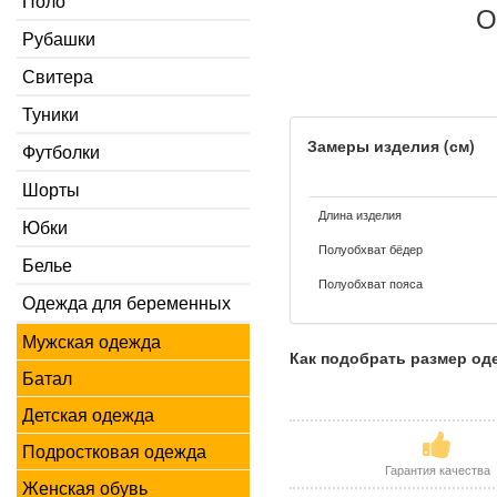
Поло
О
Рубашки
Свитера
Туники
Замеры изделия (см)
Футболки
Шорты
Длина изделия
Юбки
Полуобхват бёдер
Белье
Полуобхват пояса
Одежда для беременных
Мужская одежда
Как подобрать размер о
Батал
Детская одежда
Подростковая одежда
Гарантия качества
Женская обувь