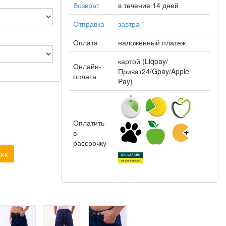
Возврат
в течение 14 дней
Отправка
завтра
*
Оплата
наложенный платеж
картой (Liqpay/
Онлайн-
Приват24/Gpay/Apple
оплата
Pay)
Оплатить
в
рассрочку
лик