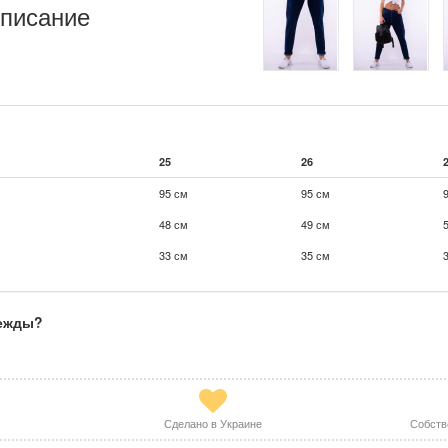
писание
25
26
95 см
95 см
48 см
49 см
33 см
35 см
дежды?
Сделано в Украине
Собств