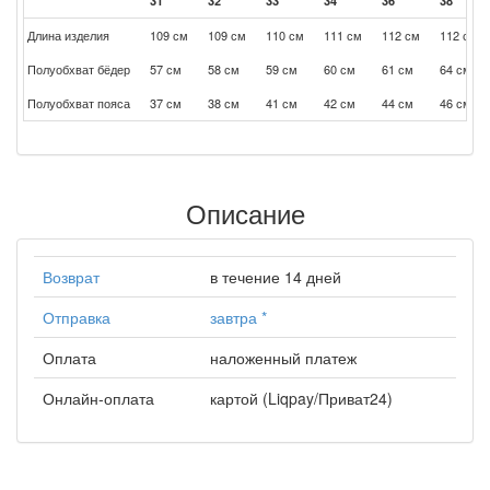
31
32
33
34
36
38
Длина изделия
109 см
109 см
110 см
111 см
112 см
112 см
Полуобхват бёдер
57 см
58 см
59 см
60 см
61 см
64 см
Полуобхват пояса
37 см
38 см
41 см
42 см
44 см
46 см
Описание
Возврат
в течение 14 дней
Отправка
завтра
*
Оплата
наложенный платеж
Онлайн-оплата
картой (Liqpay/Приват24)