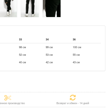
33
34
36
98 см
99 см
100 см
52 см
53 см
55 см
40 см
42 см
43 см
енное производство
Возврат и обмен - 14 дней