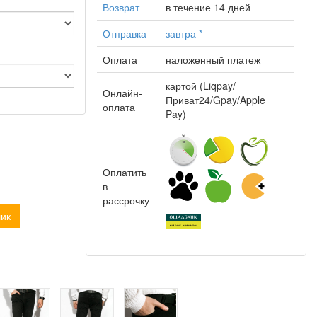
Возврат
в течение 14 дней
Отправка
завтра
*
Оплата
наложенный платеж
картой (Liqpay/
Онлайн-
Приват24/Gpay/Apple
оплата
Pay)
Оплатить
в
рассрочку
лик