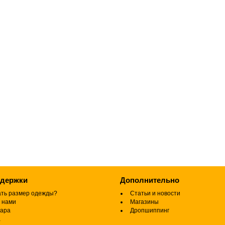
ддержки
Дополнительно
ать размер одежды?
Статьи и новости
 нами
Магазины
вара
Дропшиппинг
а