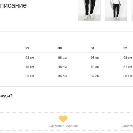
писание
29
30
31
32
98 см
98 см
98 см
98 см
46 см
48 см
50 см
51 см
35 см
36 см
37 см
38 см
дежды?
Сделано в Украине
Собств