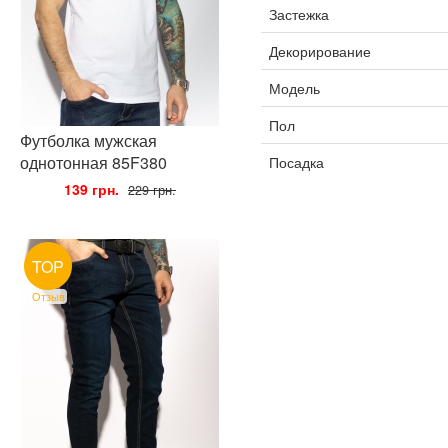
Застежка
Декорирование
Модель
Пол
Футболка мужская
однотонная 85F380
Посадка
•
139 грн.
•
229 грн.
TOP
Отзыв