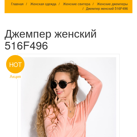
Главная
Женская одежда
Женские свитера
Женские джемперы
Джемпер женский 516F496
Джемпер женский
516F496
HOT
Акция