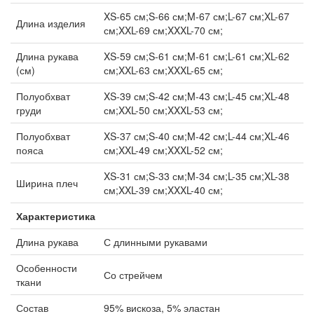
XS-65 см;S-66 см;M-67 см;L-67 см;XL-67
Длина изделия
см;XXL-69 см;XXXL-70 см;
Длина рукава
XS-59 см;S-61 см;M-61 см;L-61 см;XL-62
(см)
см;XXL-63 см;XXXL-65 см;
Полуобхват
XS-39 см;S-42 см;M-43 см;L-45 см;XL-48
груди
см;XXL-50 см;XXXL-53 см;
Полуобхват
XS-37 см;S-40 см;M-42 см;L-44 см;XL-46
пояса
см;XXL-49 см;XXXL-52 см;
XS-31 см;S-33 см;M-34 см;L-35 см;XL-38
Ширина плеч
см;XXL-39 см;XXXL-40 см;
Характеристика
Длина рукава
С длинными рукавами
Особенности
Со стрейчем
ткани
Состав
95% вискоза, 5% эластан