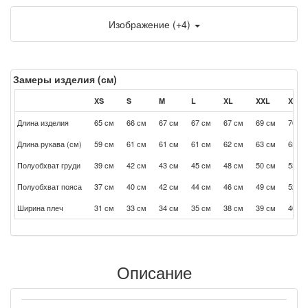
Изображение (+4)
Замеры изделия (см)
XS
S
M
L
XL
XXL
XXXL
Длина изделия
65 см
66 см
67 см
67 см
67 см
69 см
70 см
Длина рукава (см)
59 см
61 см
61 см
61 см
62 см
63 см
65 см
Полуобхват груди
39 см
42 см
43 см
45 см
48 см
50 см
53 см
Полуобхват пояса
37 см
40 см
42 см
44 см
46 см
49 см
52 см
Ширина плеч
31 см
33 см
34 см
35 см
38 см
39 см
40 см
Описание