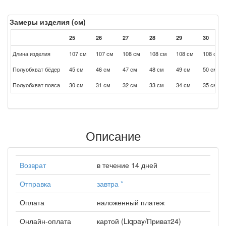
Замеры изделия (см)
25
26
27
28
29
30
Длина изделия
107 см
107 см
108 см
108 см
108 см
108 см
Полуобхват бёдер
45 см
46 см
47 см
48 см
49 см
50 см
Полуобхват пояса
30 см
31 см
32 см
33 см
34 см
35 см
Описание
Возврат
в течение 14 дней
Отправка
завтра
*
Оплата
наложенный платеж
Онлайн-оплата
картой (Liqpay/Приват24)