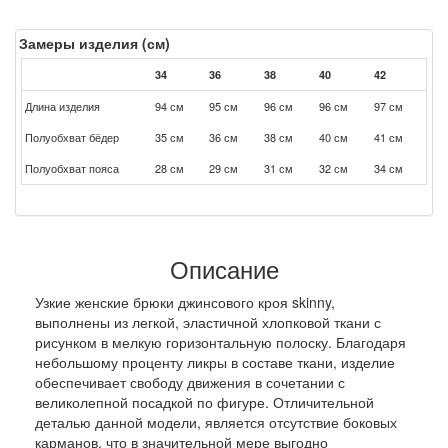
Замеры изделия (см)
34
36
38
40
42
Длина изделия
94 см
95 см
96 см
96 см
97 см
Полуобхват бёдер
35 см
36 см
38 см
40 см
41 см
Полуобхват пояса
28 см
29 см
31 см
32 см
34 см
Описание
Узкие женские брюки джинсового кроя skinny,
выполнены из легкой, эластичной хлопковой ткани с
рисунком в мелкую горизонтальную полоску. Благодаря
небольшому проценту ликры в составе ткани, изделие
обеспечивает свободу движения в сочетании с
великолепной посадкой по фигуре. Отличительной
деталью данной модели, является отсутствие боковых
карманов, что в значительной мере выгодно