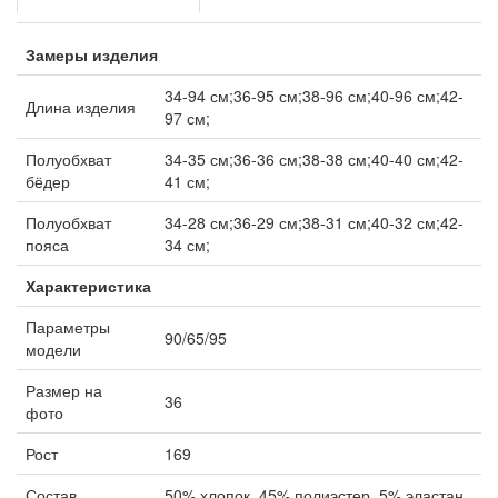
Замеры изделия
34-94 см;36-95 см;38-96 см;40-96 см;42-
Длина изделия
97 см;
Полуобхват
34-35 см;36-36 см;38-38 см;40-40 см;42-
бёдер
41 см;
Полуобхват
34-28 см;36-29 см;38-31 см;40-32 см;42-
пояса
34 см;
Характеристика
Параметры
90/65/95
модели
Размер на
36
фото
Рост
169
Состав
50% хлопок, 45% полиэстер, 5% эластан