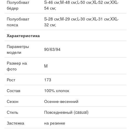
Полуобхват
S-46 см;M-48 см;L-50 см;XL-52 см;XXL-
бёдер
54 см;
Полуобхват
S-28 см;M-29 см;L-30 см;XL-31 см;XXL-
пояса
32 см;
Характеристика
Параметры
90/63/94
модели
Размер на
M
фото
Рост
173
Состав
100% хлопок
Сезон
Осенне-весенний
Стиль
Повседневный (casual)
Застежка
на резинке