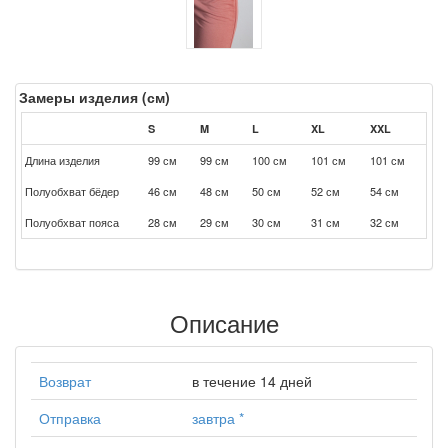
Замеры изделия (см)
S
M
L
XL
XXL
Длина изделия
99 см
99 см
100 см
101 см
101 см
Полуобхват бёдер
46 см
48 см
50 см
52 см
54 см
Полуобхват пояса
28 см
29 см
30 см
31 см
32 см
Описание
Возврат
в течение 14 дней
Отправка
завтра
*