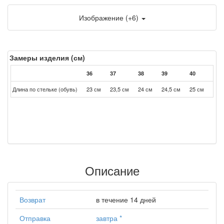
Изображение (+6)
Замеры изделия (см)
36
37
38
39
40
41
Длина по стельке (обувь)
23 см
23,5 см
24 см
24,5 см
25 см
25,5
Описание
Возврат
в течение 14 дней
Отправка
завтра
*