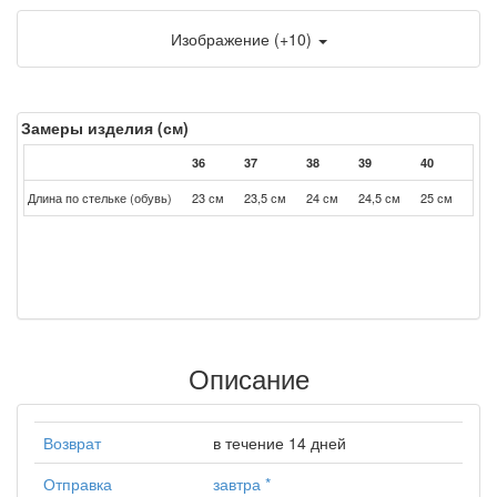
Изображение (+10)
Замеры изделия (см)
36
37
38
39
40
41
Длина по стельке (обувь)
23 см
23,5 см
24 см
24,5 см
25 см
25,5
Описание
Возврат
в течение 14 дней
Отправка
завтра
*