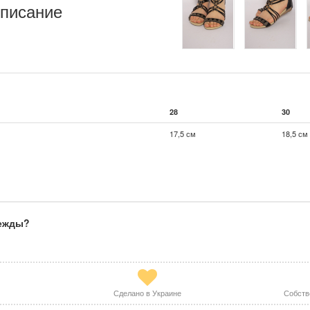
писание
28
30
17,5 см
18,5 см
дежды?
Сделано в Украине
Собств