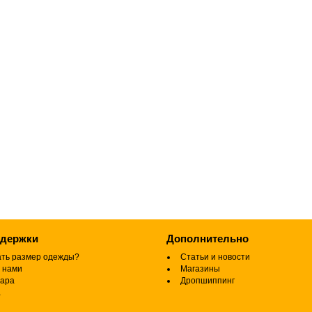
ддержки
Дополнительно
ать размер одежды?
Статьи и новости
 нами
Магазины
вара
Дропшиппинг
а