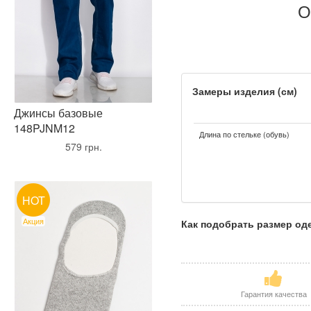
О
Замеры изделия (см)
Джинсы базовые
148PJNM12
Длина по стельке (обувь)
•
579 грн.
•
HOT
Акция
Как подобрать размер о
Гарантия качества