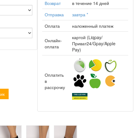
Возврат
в течение 14 дней
Отправка
завтра
*
Оплата
наложенный платеж
картой (Liqpay/
Онлайн-
Приват24/Gpay/Apple
оплата
Pay)
Оплатить
в
рассрочку
лик