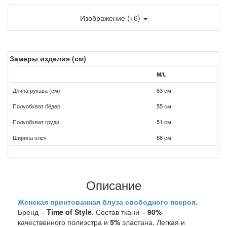
Изображение (+6)
Замеры изделия (см)
M/L
Длина рукава (см)
63 см
Полуобхват бёдер
55 см
Полуобхват груди
51 см
Ширина плеч
68 см
Описание
Женская принтованная блуза свободного покроя
.
Бренд –
Time of Style
. Состав ткани –
90%
качественного полиэстра и
5%
эластана. Легкая и