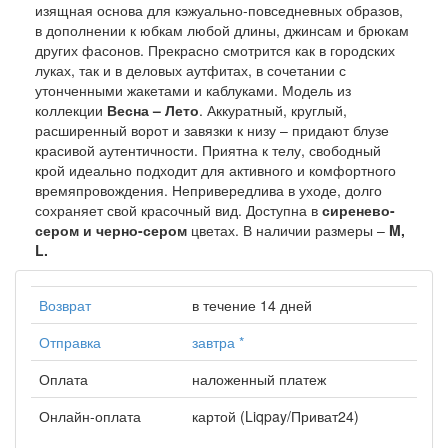
изящная основа для кэжуально-повседневных образов,
в дополнении к юбкам любой длины, джинсам и брюкам
других фасонов. Прекрасно смотрится как в городских
луках, так и в деловых аутфитах, в сочетании с
утонченными жакетами и каблуками. Модель из
коллекции
Весна – Лето
. Аккуратный, круглый,
расширенный ворот и завязки к низу – придают блузе
красивой аутентичности. Приятна к телу, свободный
крой идеально подходит для активного и комфортного
времяпровождения. Непривередлива в уходе, долго
сохраняет свой красочный вид. Доступна в
сиренево-
сером и черно-сером
цветах. В наличии размеры –
M,
L.
Возврат
в течение 14 дней
Отправка
завтра
*
Оплата
наложенный платеж
Онлайн-оплата
картой (Liqpay/Приват24)