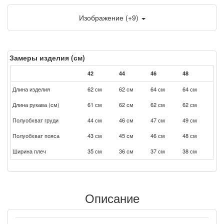
Изображение (+9)
Замеры изделия (см)
42
44
46
48
Длина изделия
62 см
62 см
64 см
64 см
Длина рукава (см)
61 см
62 см
62 см
62 см
Полуобхват груди
44 см
46 см
47 см
49 см
Полуобхват пояса
43 см
45 см
46 см
48 см
Ширина плеч
35 см
36 см
37 см
38 см
Описание