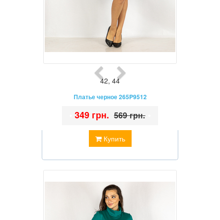
42
,
44
Платье черное 265P9512
•
349 грн.
•
569 грн.
Купить