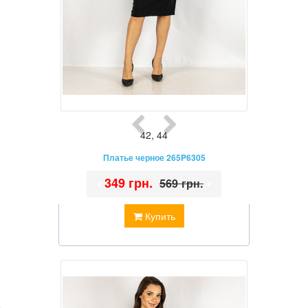
42
,
44
Платье черное 265P6305
•
349 грн.
•
569 грн.
Купить