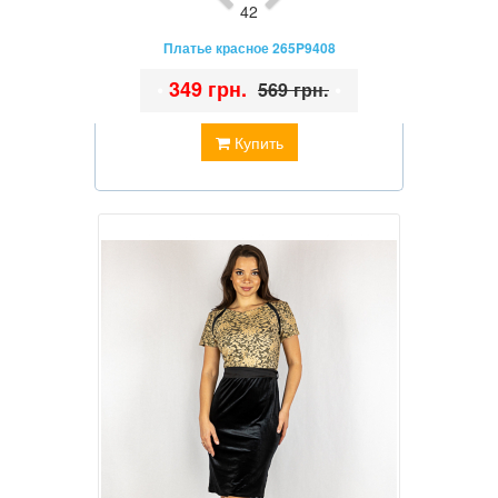
42
Платье красное 265P9408
•
349 грн.
•
569 грн.
Купить