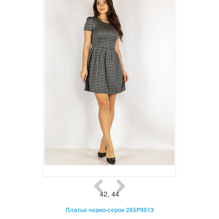
42
,
44
Платье черно-серое 265P9513