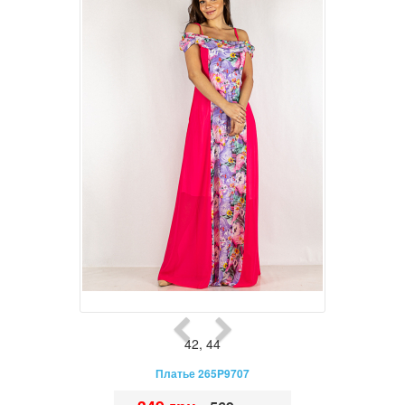
42
,
44
Платье 265P9707