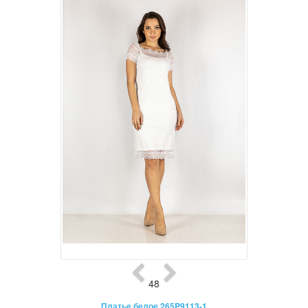
48
Платье белое 265P9113-1