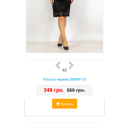
42
Платье черное 265P9113
•
349 грн.
•
569 грн.
Купить