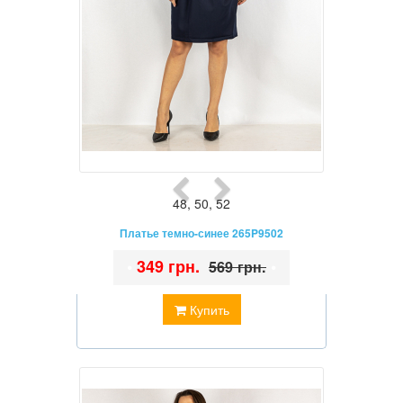
48
,
50
,
52
Платье темно-синее 265P9502
•
349 грн.
•
569 грн.
Купить