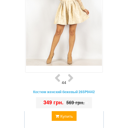
44
Костюм женский бежевый 265P9442
•
349 грн.
•
569 грн.
Купить