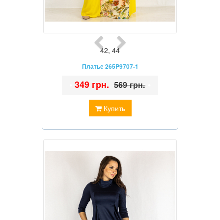
42
,
44
Платье 265P9707-1
•
349 грн.
•
569 грн.
Купить