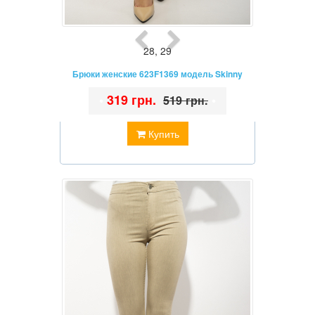
28
,
29
Брюки женские 623F1369 модель Skinny
•
319 грн.
•
519 грн.
Купить