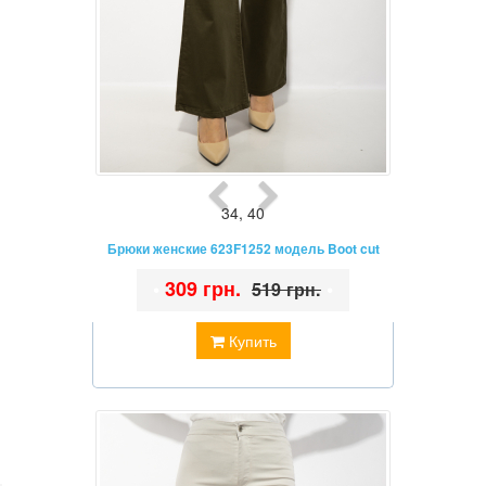
34
,
40
Брюки женские 623F1252 модель Boot cut
•
309 грн.
•
519 грн.
Купить