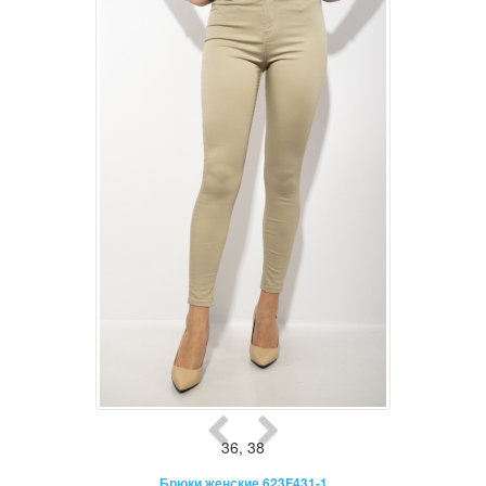
36
,
38
Брюки женские 623F431-1