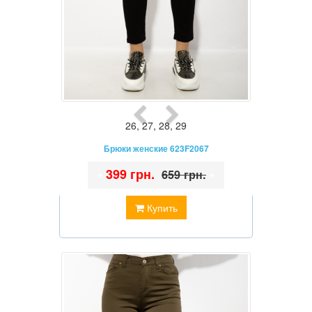
26
,
27
,
28
,
29
Брюки женские 623F2067
•
399 грн.
•
659 грн.
Купить