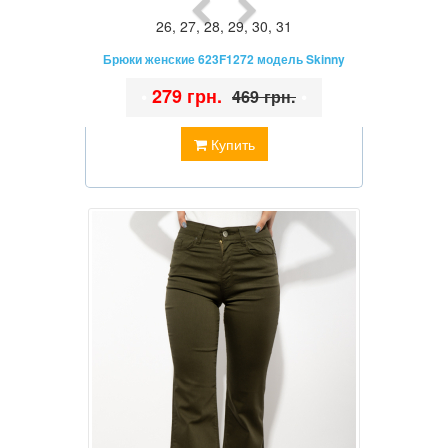
26
,
27
,
28
,
29
,
30
,
31
Брюки женские 623F1272 модель Skinny
•
279 грн.
•
469 грн.
Купить