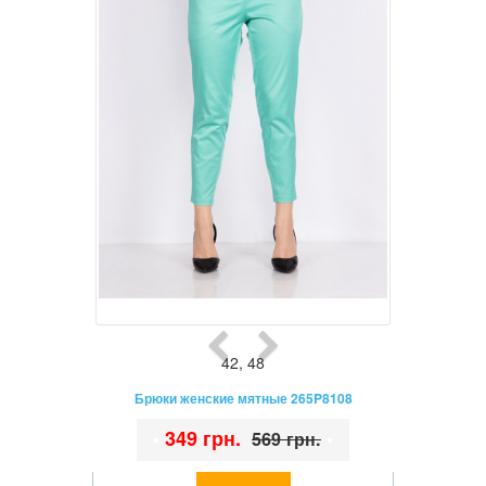
42
,
48
Брюки женские мятные 265P8108
•
349 грн.
•
569 грн.