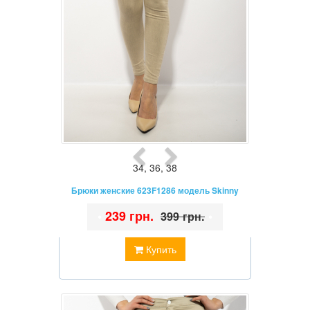
34
,
36
,
38
Брюки женские 623F1286 модель Skinny
•
239 грн.
•
399 грн.
Купить